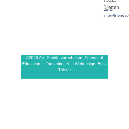
75015
Bretten
Email:
info@friendso
©2026 Alle Rechte vorbehalten. Friends of
Education in Tansania e.V. II Webdesign: Erika
Tröster