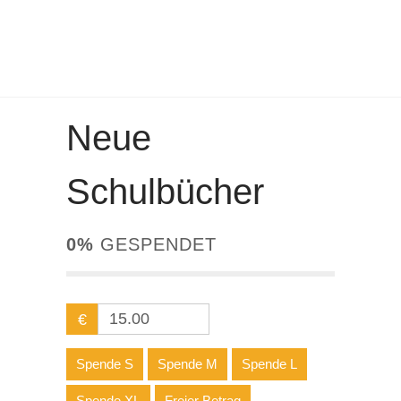
Neue
Schulbücher
0%
GESPENDET
€
Spende S
Spende M
Spende L
Spende XL
Freier Betrag