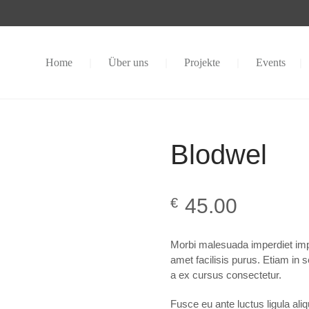
Home
Über uns
Projekte
Events
Blodwel
45.00
€
Morbi malesuada imperdiet impe
amet facilisis purus. Etiam in 
a ex cursus consectetur.
Fusce eu ante luctus ligula al