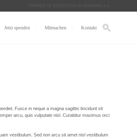
FRIENDS OF EDUCATION IN TANSANIA e.V.
Jetzt spenden
Mitmachen
Kontakt
rdiet. Fusce in neque a magna sagittis tincidunt sit
semper arcu, quis vulputate nisl. Curabitur maximus orci
iquam vestibulum. Sed non arcu sit amet nisl vestibulum